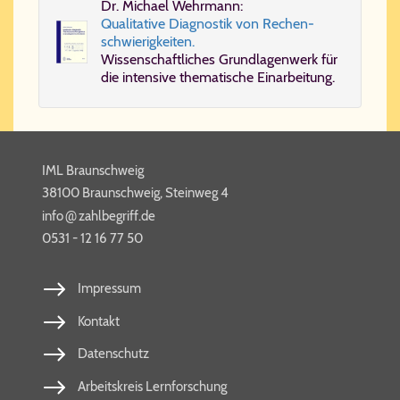
Dr. Mi­cha­el Wehr­mann:
Qua­li­ta­ti­ve Dia­gno­stik von Re­chen­
schwie­rig­kei­ten.
Wis­sen­schaft­li­ches Grund­la­gen­werk für
die in­ten­si­ve the­ma­ti­sche Ein­ar­bei­tung.
IML Braunschweig
38100 Braunschweig, Steinweg 4
@
info​
zahl​be​griff​.de
0531 - 12 16 77 50
Impressum
Kontakt
Datenschutz
Arbeitskreis Lernforschung