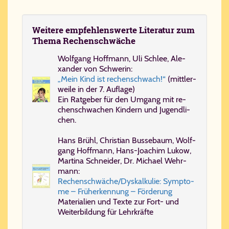
Wei­te­re em­pfeh­lens­wer­te Li­te­ra­tur zum
The­ma Re­chen­schwä­che
Wolf­gang Hoff­mann, Uli Schlee, Ale­
xan­der von Schwe­rin:
„Mein Kind ist re­chen­schwach!“
(mitt­ler­
wei­le in der 7. Auf­la­ge)
Ein Rat­ge­ber für den Um­gang mit re­
chen­schwa­chen Kin­dern und Ju­gend­li­
chen.
Hans Brühl, Chris­ti­an Bus­se­baum, Wolf­
gang Hoff­mann, Hans-​Jo­a­chim Lu­kow,
Mar­ti­na Schnei­der, Dr. Mi­cha­el Wehr­
mann:
Re­chen­schwä­che/​Dys­kal­ku­lie: Symp­to­
me – Früh­er­ken­nung – För­de­rung
Ma­te­ri­a­li­en und Tex­te zur Fort- und
Wei­ter­bil­dung für Lehr­kräf­te