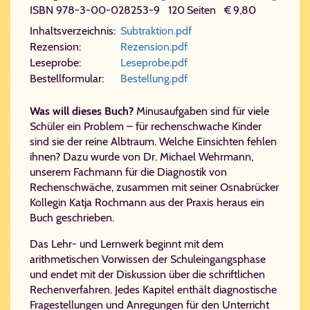
ISBN 978-​3-​00-​028253-​9 120 Seiten € 9,80
In­halts­ver­zeich­nis:
Sub​trak​ti​on.​pdf
Re­zen­si­on:
Re​zen​si​on.​pdf
Le­se­pro­be:
Le​se​pro​be.​pdf
Be­stell­for­mu­lar:
Be​stel​lung.​pdf
Was will dieses Buch?
Minusaufgaben sind für viele
Schüler ein Problem – für rechenschwache Kinder
sind sie der reine Albtraum. Welche Einsichten fehlen
ihnen? Dazu wurde von Dr. Michael Wehrmann,
unserem Fachmann für die Diagnostik von
Rechenschwäche, zusammen mit seiner Osnabrücker
Kollegin Katja Rochmann aus der Praxis heraus ein
Buch geschrieben.
Das Lehr- und Lernwerk beginnt mit dem
arithmetischen Vorwissen der Schuleingangsphase
und endet mit der Diskussion über die schriftlichen
Rechenverfahren. Jedes Kapitel enthält diagnostische
Fragestellungen und Anregungen für den Unterricht