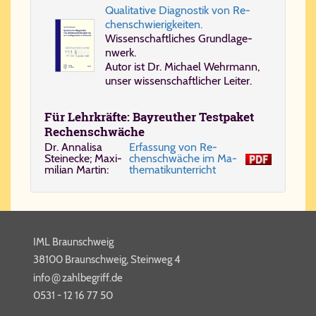
Qua­li­ta­ti­ve Dia­gno­stik von Re­
chen­schwie­rig­kei­ten.
Wis­sen­schaft­li­ches Grund­la­ge­
nwerk.
Au­tor ist Dr. Mi­cha­el Wehr­mann,
un­ser wis­sen­schaft­li­cher Lei­ter.
Für Lehr­kräf­te: Bay­reu­ther Test­pa­ket
Re­chen­schwä­che
Dr. Anna­li­sa
Er­fas­sung von Re­
Stei­necke; Ma­xi­
chen­schwä­che im Ma­
mi­li­an Mar­tin:
the­ma­tik­un­ter­richt
IML Braunschweig
38100 Braunschweig, Steinweg 4
@
info​
zahl​be​griff​.de
0531 - 12 16 77 50