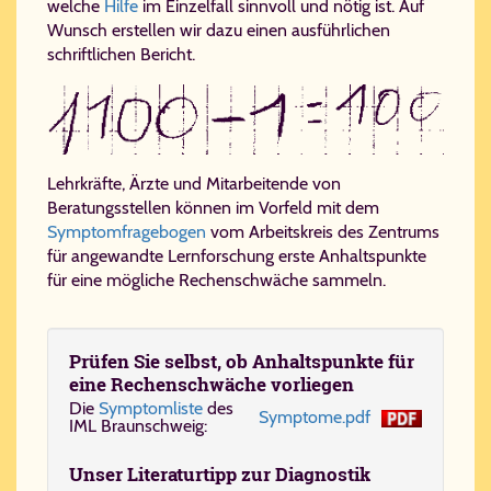
welche
Hilfe
im Einzelfall sinnvoll und nötig ist. Auf
Wunsch erstellen wir dazu einen ausführlichen
schriftlichen Bericht.
Lehrkräfte, Ärzte und Mitarbeitende von
Beratungsstellen können im Vorfeld mit dem
Symptomfragebogen
vom Arbeitskreis des Zentrums
für angewandte Lernforschung erste Anhaltspunkte
für eine mögliche Rechenschwäche sammeln.
Prü­fen Sie selbst, ob An­halts­punk­te für
ei­ne Re­chen­schwä­che vor­lie­gen
Die
Symptomliste
des
Symptome.pdf
IML Braun­schweig:
Un­ser Li­te­ra­tur­tipp zur Dia­gno­stik