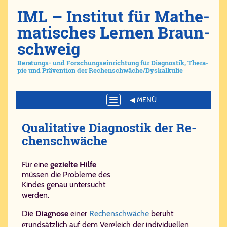
IML – Ins­ti­tut für Ma­the­
ma­ti­sches Ler­nen Braun­
schweig
Be­ra­tungs- und For­schungs­ein­rich­tung für Dia­gno­stik, The­ra­
pie und Prä­ven­ti­on der Re­chen­schwä­che/​Dys­kal­ku­lie
Toggle
navigation
Qua­li­ta­ti­ve Dia­gno­stik der Re­
chen­schwä­che
Für eine
gezielte Hilfe
müssen die Probleme des
Kindes genau untersucht
werden.
Die
Diagnose
einer
Rechenschwäche
beruht
grundsätzlich auf dem Vergleich der individuellen