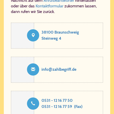
Nachricht auf dem
Anrufbeantworter
hinterlassen
oder über das
Kontaktformular
zukommen lassen,
dann rufen wir Sie zurück.
38100 Braunschweig
Steinweg 4
@
info​
zahl​be​griff​.de
0531 - 12 16 77 50
0531 - 12 16 77 59 (Fax)