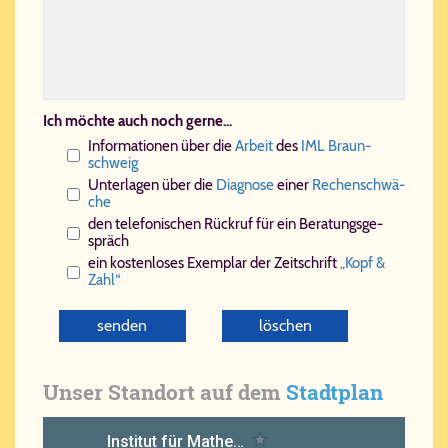
Ich möchte auch noch gerne...
In­for­ma­ti­o­nen über die
Ar­beit
des
IML Braun­
schweig
Un­ter­la­gen über die
Dia­gno­se
ei­ner
Re­chen­schwä­
che
den te­le­fo­ni­schen Rück­ruf für ein Be­ra­tungs­ge­
spräch
ein kos­ten­lo­ses Exem­plar der Zeit­schrift
„Kopf &
Zahl“
Unser Standort auf dem
Stadtplan