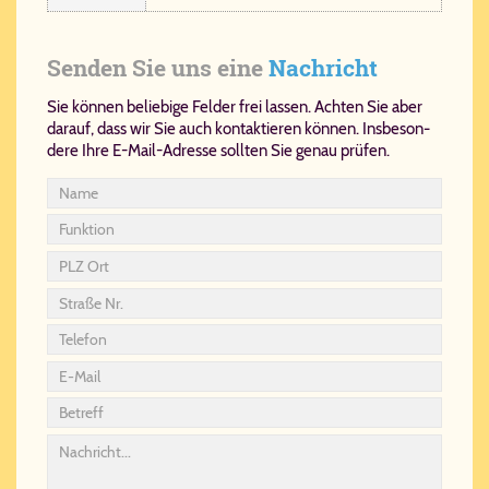
Senden Sie uns eine
Nachricht
Sie kön­nen be­lie­bi­ge Fel­der frei las­sen. Ach­ten Sie aber
dar­auf, dass wir Sie auch kon­tak­tie­ren kön­nen. Ins­be­son­
de­re Ih­re E-Mail-Adres­se soll­ten Sie ge­nau prü­fen.