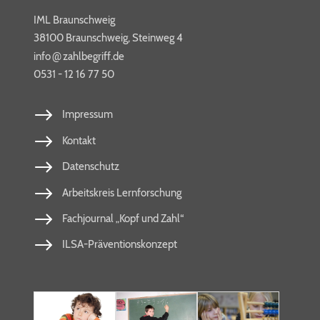
IML Braunschweig
38100 Braunschweig, Steinweg 4
@
info​
zahl​be​griff​.de
0531 - 12 16 77 50
Impressum
Kontakt
Datenschutz
Arbeitskreis Lernforschung
Fachjournal „Kopf und Zahl“
ILSA-Präventionskonzept