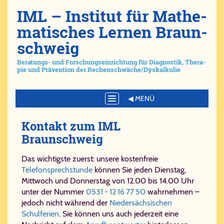
IML – Ins­ti­tut für Ma­the­
ma­ti­sches Ler­nen Braun­
schweig
Be­ra­tungs- und For­schungs­ein­rich­tung für Dia­gno­stik, The­ra­
pie und Prä­ven­ti­on der Re­chen­schwä­che/​Dys­kal­ku­lie
Toggle
navigation
Kon­takt zum IML
Braunschweig
Das wichtigste zuerst: unsere kostenfreie
Telefonsprechstunde
können Sie jeden Dienstag,
Mittwoch und Donnerstag von 12.00 bis 14.00 Uhr
unter der Nummer
0531 - 12 16 77 50
wahrnehmen –
jedoch nicht während der
Niedersächsischen
Schulferien
. Sie können uns auch jederzeit eine