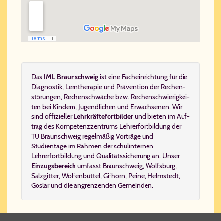
Das
IML Braun­schweig
ist eine Fach­ein­rich­tung für die
Dia­gno­stik
,
Lern­the­ra­pie
und
Prä­ven­ti­on
der
Re­chen­
stö­run­gen, Re­chen­schwä­che bzw. Re­chen­schwie­rig­kei­
ten
bei Kin­dern, Ju­gend­li­chen und Er­wach­se­nen. Wir
sind of­fi­zi­el­ler
Lehr­kräf­te­fort­bil­der
und bie­ten im Auf­
trag des
Kom­pe­tenz­zen­trums Leh­rer­fort­bil­dung der
TU Braun­schweig
regelmäßig
Vorträge und
Studientage
im Rahmen der schulinternen
Lehrerfortbildung
und Qualitätssicherung an. Un­ser
Ein­zugs­be­reich
um­fasst
Braunschweig
,
Wolfsburg
,
Salzgitter
,
Wolfenbüttel
,
Gifhorn
,
Peine
,
Helmstedt
,
Goslar
und die an­gren­zen­den Ge­mein­den.