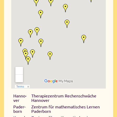
Han­no­
The­ra­pie­zen­trum Re­chen­schwä­che
ver
Han­no­ver
Pa­der­
Zen­trum für ma­the­ma­ti­sches Ler­nen
born
Pa­der­born