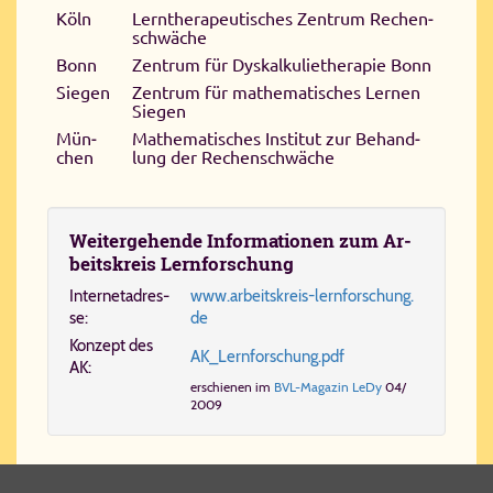
Köln
Lern­the­ra­peu­ti­sches Zen­trum Re­chen­
schwä­che
Bonn
Zen­trum für Dys­kal­ku­lie­the­ra­pie Bonn
Sie­gen
Zen­trum für ma­the­ma­ti­sches Ler­nen
Sie­gen
Mün­
Ma­the­ma­ti­sches In­sti­tut zur Be­hand­
chen
lung der Re­chen­schwä­che
Wei­ter­ge­hen­de In­for­ma­ti­o­nen zum Ar­
beits­kreis Lern­for­schung
In­ter­net­adres­
www.​ar​beits​kreis-​lern​for​schung.​
se:
de
Kon­zept des
AK_​Lern​for​schung.​pdf
AK:
er­schie­nen im
BVL-​Ma­ga­zin Le­Dy
04/​
2009