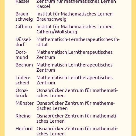
Kas­sel
Zen­trum für ma­the­ma­ti­sches Ler­nen
Kas­sel
Braun­
In­sti­tut für Ma­the­ma­ti­sches Ler­nen
schweig
Braun­schweig
Gif­horn
In­sti­tut für Ma­the­ma­ti­sches Ler­nen
Gif­horn/​Wolfs­burg
Düs­sel­
Ma­the­ma­tisch-Lern­the­ra­peu­ti­sches In­
dorf
sti­tut
Dort­
Ma­the­ma­tisch Lern­the­ra­peu­ti­sches
mund
Zen­trum
Bochum
Ma­the­ma­tisch Lern­the­ra­peu­ti­sches
Zen­trum
Lü­den­
Ma­the­ma­tisch Lern­the­ra­peu­ti­sches
scheid
Zen­trum
Osna­
Osna­brücker Zen­trum für ma­the­ma­ti­
brück
sches Ler­nen
Mün­ster
Os­na­brück­er Zen­trum für ma­the­ma­
tisches Ler­nen
Rhei­ne
Os­na­brück­er Zen­trum für ma­the­ma­ti­
sches Ler­nen
Her­ford
Os­na­brück­er Zen­trum für ma­the­ma­ti­
sches Ler­nen