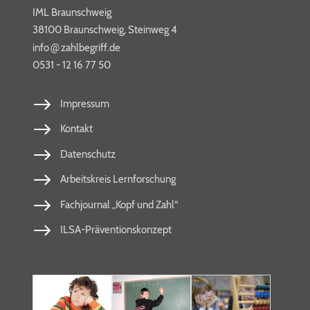
IML Braunschweig
38100 Braunschweig, Steinweg 4
@
info​
zahl​be​griff​.de
0531 - 12 16 77 50
Impressum
Kontakt
Datenschutz
Arbeitskreis Lernforschung
Fachjournal „Kopf und Zahl“
ILSA-Präventionskonzept