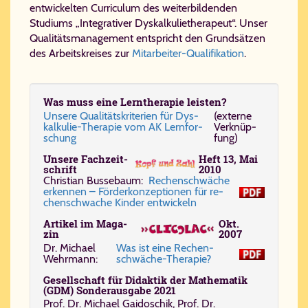
entwickelten Curriculum des weiterbildenden
Studiums „Integrativer Dyskalkulietherapeut“. Unser
Qualitätsmanagement entspricht den Grundsätzen
des Arbeitskreises zur
Mitarbeiter-Qualifikation
.
Was muss ei­ne Lern­the­ra­pie lei­sten?
Un­se­re Qua­li­täts­kri­te­ri­en für Dys­
(ex­ter­ne
kal­ku­lie-​The­ra­pie vom AK Lern­for­
Ver­knüp­
schung
fung)
Unsere Fach­zeit­
Heft 13, Mai
schrift
2010
Chris­ti­an Bus­se­baum:
Re­chen­schwä­che
er­ken­nen – För­der­kon­zep­ti­o­nen für re­
chen­schwa­che Kin­der ent­wickeln
Ar­ti­kel im Ma­ga­
Okt.
zin
2007
Dr. Mi­cha­el
Was ist ei­ne Re­chen­
Wehr­mann:
schwä­che-​The­ra­pie?
Ge­sell­schaft für Di­dak­tik der Ma­the­ma­tik
(GDM) Son­der­aus­ga­be 2021
Prof. Dr. Mi­cha­el Gai­do­schik, Prof. Dr.