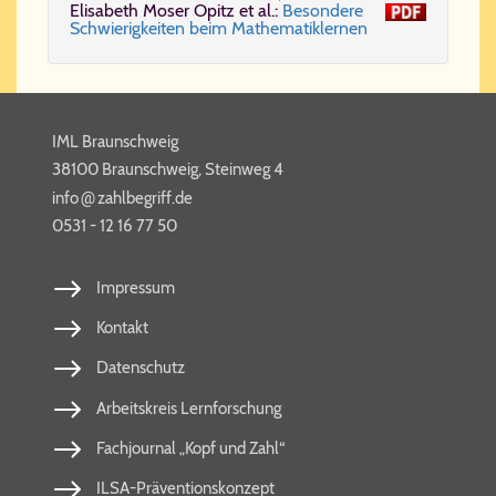
Eli­sa­beth Mo­ser Opitz et al.:
Be­son­de­re
Schwie­rig­kei­ten beim Ma­the­ma­tik­ler­nen
IML Braunschweig
38100 Braunschweig, Steinweg 4
@
info​
zahl​be​griff​.de
0531 - 12 16 77 50
Impressum
Kontakt
Datenschutz
Arbeitskreis Lernforschung
Fachjournal „Kopf und Zahl“
ILSA-Präventionskonzept