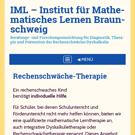
IML – Ins­ti­tut für Ma­the­
ma­ti­sches Ler­nen Braun­
schweig
Be­ra­tungs- und For­schungs­ein­rich­tung für Dia­gno­stik, The­ra­
pie und Prä­ven­ti­on der Re­chen­schwä­che/​Dys­kal­ku­lie
Toggle
navigation
Re­chen­schwä­che-​The­ra­pie
Ein rechenschwaches Kind
benötigt
individuelle Hilfe
.
Für Schüler, bei denen Schulunterricht und
Förderunterricht nicht mehr helfen können, bieten wir
eine qualifizierte mathematische Lerntherapie an,
auch integrative Dyskalkulietherapie oder
Rechenschwächetherapie genannt. Dieses Angebot