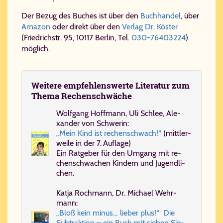
Der Bezug des Buches ist über den
Buchhandel
, über
Amazon
oder direkt über den
Verlag Dr. Köster
(Friedrichstr. 95, 10117 Berlin, Tel.
030-76403224
)
möglich.
Wei­te­re em­pfeh­lens­wer­te Li­te­ra­tur zum
The­ma Re­chen­schwä­che
Wolf­gang Hoff­mann, Uli Schlee, Ale­
xan­der von Schwe­rin:
„Mein Kind ist rechenschwach!“
(mitt­ler­
wei­le in der 7. Auf­la­ge)
Ein Rat­ge­ber für den Um­gang mit re­
chen­schwa­chen Kin­dern und Ju­gend­li­
chen.
Kat­ja Roch­mann, Dr. Mi­cha­el Wehr­
mann:
„Bloß kein mi­nus… lie­ber plus!“ Die
Sub­trak­ti­on – ein Buch mit sie­ben Sie­