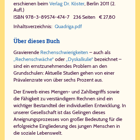
erschienen beim
Verlag Dr. Köster
, Berlin 2011 (2.
Aufl.)
ISBN 978-​3-​89574-​474-​7 236 Seiten € 27,80
In­halts­ver­zeich­nis:
Quadriga.pdf
Über dieses Buch
Gravierende
Rechenschwierigkeiten
– auch als
„Rechenschwäche“
oder
„Dyskalkulie“
bezeichnet –
sind ein ernstzunehmendes Problem an den
Grundschulen: Aktuelle Studien gehen von einer
Prävalenzrate von über sechs Prozent aus.
Der Erwerb eines Mengen- und Zahlbegriffs sowie
die Fähigkeit zu verständigem Rechnen sind ein
wichtiger Bestandteil der individuellen Entwicklung. In
unserer Gesellschaft ist das Gelingen dieses
Aneignungsprozesses von großer Bedeutung für die
erfolgreiche Eingliederung des jungen Menschen in
die soziale Lebenswelt.