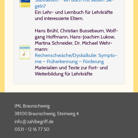
geln?
Ein Lehr- und Lern­buch für Lehr­kräf­te
und in­ter­es­sier­te El­tern.
Hans Brühl, Chris­ti­an Bus­se­baum, Wolf­
gang Hoff­mann, Hans-​Jo­a­chim Lu­kow,
Mar­ti­na Schnei­der, Dr. Mi­cha­el Wehr­
mann:
Re­chen­schwä­che/​Dys­kal­ku­lie: Symp­to­
me – Früh­er­ken­nung – För­de­rung
Ma­te­ri­a­li­en und Tex­te zur Fort- und
Wei­ter­bil­dung für Lehr­kräf­te
IML Braunschweig
38100 Braunschweig, Steinweg 4
@
info​
zahl​be​griff​.de
0531 - 12 16 77 50